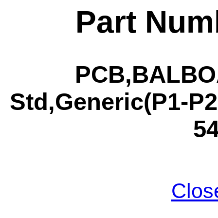
Part Num
PCB,BALBOA
Std,Generic(P1-P
5
Clos